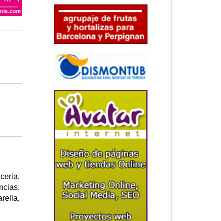
ceria,
ncias,
rella,