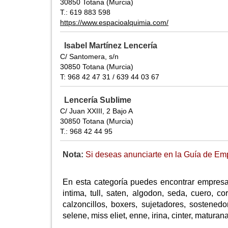
30850 Totana (Murcia)
T.: 619 883 598
https://www.espacioalquimia.com/
Isabel Martínez Lencería
C/ Santomera, s/n
30850 Totana (Murcia)
T: 968 42 47 31 / 639 44 03 67
Lencería Sublime
C/ Juan XXIII, 2 Bajo A
30850 Totana (Murcia)
T.: 968 42 44 95
Nota:
Si deseas anunciarte en la Guía de Emp
En esta categoría puedes encontrar empresas
intima, tull, saten, algodon, seda, cuero, co
calzoncillos, boxers, sujetadores, sostenedo
selene, miss eliet, enne, irina, cinter, matura