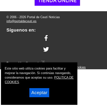
© 2006 - 2026 Portal de Ceutí Noticias
info@portaldeceuti.es
Síguenos en:
Powered by:
Superweb
Aviso Legal
-
Política de Privacidad
-
Política de Cookies
Este sitio web utiliza cookies para facilitar y
mejorar la navegación. Si continúas navegando,
consideramos que aceptas su uso.
POLITICA DE
COOKIES
Aceptar