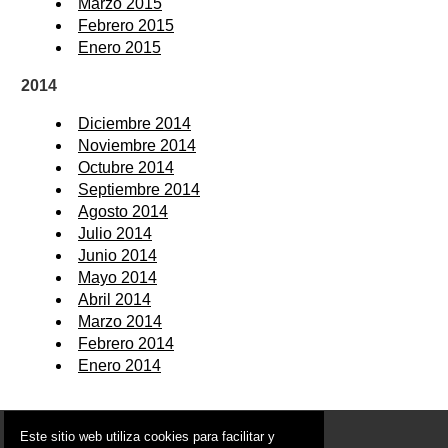
Marzo 2015
Febrero 2015
Enero 2015
2014
Diciembre 2014
Noviembre 2014
Octubre 2014
Septiembre 2014
Agosto 2014
Julio 2014
Junio 2014
Mayo 2014
Abril 2014
Marzo 2014
Febrero 2014
Enero 2014
© 2006 - 2026 Portal de Ceutí Noticias
Este sitio web utiliza cookies para facilitar y